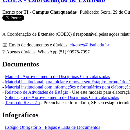
Escrito por
TI - Campus Charqueadas
|
Publicado: Sexta, 29 de O
A Coordenação de Extensão (COEX) é responsável pelas ações relativa
✉️ Envio de documentos e dúvidas:
ch-coex@ifsul.edu.br
❔ Apenas dúvidas: WhatsApp (51) 99975-7997
Documentos
-
Manual - Aproveitamento de Disciplinas Curricularizadas
-
Material institucional para iniciar e renovar seu Estágio: formulário
-
Material institucional com informações e formulários para elaboraçã
-
Relatório de Atividades de Estágio
- Use este modelo para elaboraçã
-
Solicitação de Aproveitamento de Disciplinas Curricularizadas
-
Termo de Rescisão
- Preencha este formulário, SE seu estagio termin
Infográficos
-
Estágio Obrigatório - Etapas e Lista de Documentos