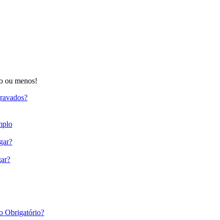
 ou menos!
gravados?
mplo
gar?
gar?
o Obrigatório?