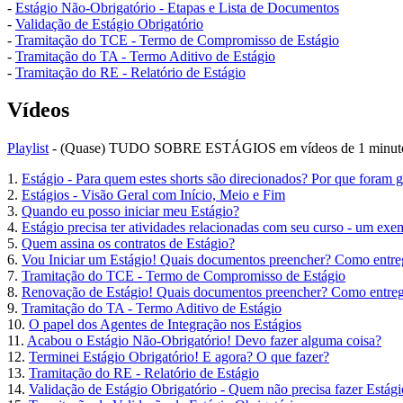
-
Estágio Não-Obrigatório - Etapas e Lista de Documentos
-
Validação de Estágio Obrigatório
-
Tramitação do TCE - Termo de Compromisso de Estágio
-
Tramitação do TA - Termo Aditivo de Estágio
-
Tramitação do RE - Relatório de Estágio
Vídeos
Playlist
- (Quase) TUDO SOBRE ESTÁGIOS em vídeos de 1 minuto
1.
Estágio - Para quem estes shorts são direcionados? Por que foram 
2.
Estágios - Visão Geral com Início, Meio e Fim
3.
Quando eu posso iniciar meu Estágio?
4.
Estágio precisa ter atividades relacionadas com seu curso - um exe
5.
Quem assina os contratos de Estágio?
6.
Vou Iniciar um Estágio! Quais documentos preencher? Como entre
7.
Tramitação do TCE - Termo de Compromisso de Estágio
8.
Renovação de Estágio! Quais documentos preencher? Como entre
9.
Tramitação do TA - Termo Aditivo de Estágio
10.
O papel dos Agentes de Integração nos Estágios
11.
Acabou o Estágio Não-Obrigatório! Devo fazer alguma coisa?
12.
Terminei Estágio Obrigatório! E agora? O que fazer?
13.
Tramitação do RE - Relatório de Estágio
14.
Validação de Estágio Obrigatório - Quem não precisa fazer Estági