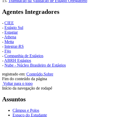
15.
Tramitação da Validação de Estágio Obrigatório
Agentes Integradores
-
CIEE
-
Estágio Sul
-
Estagiar
-
Athena
-
Metta
-
Integrar-RS
-
Fijo
-
Companhia de Estágios
-
ABRH Estágios
-
Nube - Núcleo Brasileiro de Estágios
registrado em:
Conteúdo
,
Sobre
Fim do conteúdo da página
Voltar para o topo
Início da navegação de rodapé
Assuntos
Câmpus e Polos
Espaço do Estudante