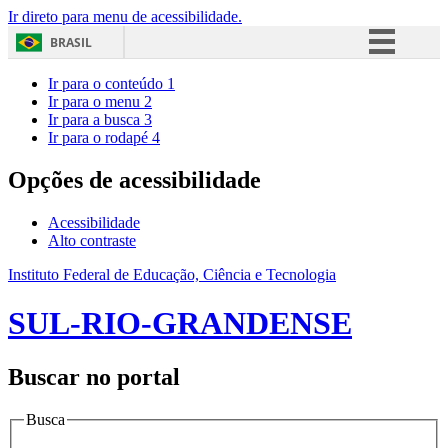
Ir direto para menu de acessibilidade.
BRASIL
Simplifique!
Ir para o conteúdo
1
Ir para o menu
2
Comunica BR
Ir para a busca
3
Ir para o rodapé
4
Participe
Acesso à informação
Opções de acessibilidade
Legislação
Acessibilidade
Canais
Alto contraste
Instituto Federal de Educação, Ciência e Tecnologia
SUL-RIO-GRANDENSE
Buscar no portal
Busca