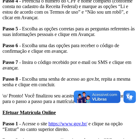
Passo 4
- Preencha o número do CPF e nome completo (conforme
consta no cadastro da Receita Federal) e marque as opções “Li e
estou de acordo com os Termos de uso” e “Não sou um robô”, e
clicar em Avançar.
Passo 5
- Escolha as opções corretas para as perguntas referentes às
suas informações pessoais e clique em Avançar.
Passo 6
- Escolha uma das opções para receber o código de
confirmação e clique em avançar.
Passo 7
- Insira o código recebido por e-mail ou SMS e clique em
avançar.
Passo 8
- Escolha uma senha de acesso ao gov.br, repita a mesma
senha e clique em concluir.
\o/ Pronto! Você finalizou seu acastro no GOV.BR. Agora vamos
para o passo a passo para a matrícula on-line.
Efetuar Matrícula Online
Passo 1
- Acesse o site
https://www.gov.br/
e clique na opção
“Entrar” no canto superior direito.