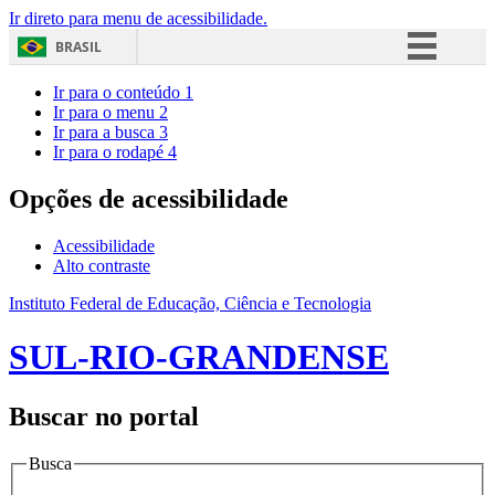
Ir direto para menu de acessibilidade.
BRASIL
Simplifique!
Ir para o conteúdo
1
Ir para o menu
2
Comunica BR
Ir para a busca
3
Ir para o rodapé
4
Participe
Acesso à informação
Opções de acessibilidade
Legislação
Acessibilidade
Canais
Alto contraste
Instituto Federal de Educação, Ciência e Tecnologia
SUL-RIO-GRANDENSE
Buscar no portal
Busca