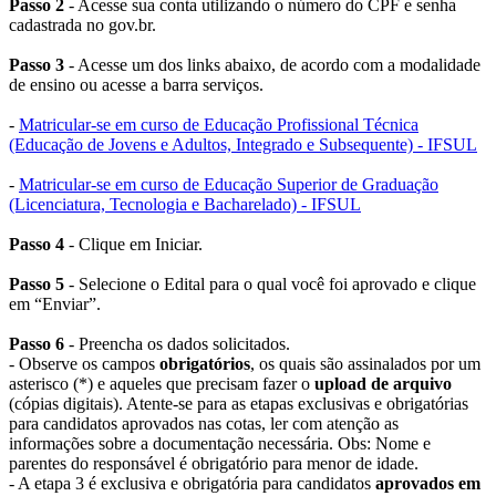
Passo 2
- Acesse sua conta utilizando o número do CPF e senha
cadastrada no gov.br.
Passo 3
- Acesse um dos links abaixo, de acordo com a modalidade
de ensino ou acesse a barra serviços.
-
Matricular-se em curso de Educação Profissional Técnica
(Educação de Jovens e Adultos, Integrado e Subsequente) - IFSUL
-
Matricular-se em curso de Educação Superior de Graduação
(Licenciatura, Tecnologia e Bacharelado) - IFSUL
Passo 4
- Clique em Iniciar.
Passo 5
- Selecione o Edital para o qual você foi aprovado e clique
em “Enviar”.
Passo 6
- Preencha os dados solicitados.
- Observe os campos
obrigatórios
, os quais são assinalados por um
asterisco (*) e aqueles que precisam fazer o
upload de arquivo
(cópias digitais). Atente-se para as etapas exclusivas e obrigatórias
para candidatos aprovados nas cotas, ler com atenção as
informações sobre a documentação necessária. Obs: Nome e
parentes do responsável é obrigatório para menor de idade.
- A etapa 3 é exclusiva e obrigatória para candidatos
aprovados em