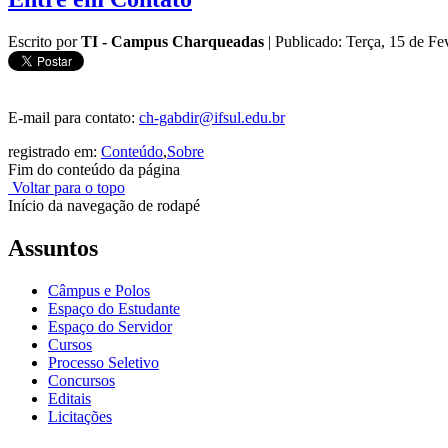
Escrito por
TI - Campus Charqueadas
|
Publicado: Terça, 15 de Fe
E-mail para contato:
ch-gabdir@ifsul.edu.br
registrado em:
Conteúdo
,
Sobre
Fim do conteúdo da página
Voltar para o topo
Início da navegação de rodapé
Assuntos
Câmpus e Polos
Espaço do Estudante
Espaço do Servidor
Cursos
Processo Seletivo
Concursos
Editais
Licitações