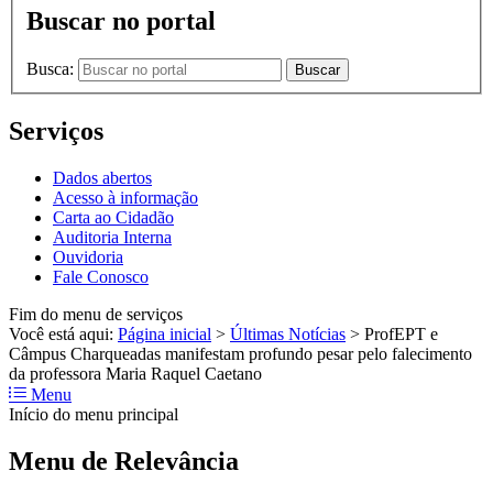
Buscar no portal
Busca:
Buscar
Serviços
Dados abertos
Acesso à informação
Carta ao Cidadão
Auditoria Interna
Ouvidoria
Fale Conosco
Fim do menu de serviços
Você está aqui:
Página inicial
>
Últimas Notícias
>
ProfEPT e
Câmpus Charqueadas manifestam profundo pesar pelo falecimento
da professora Maria Raquel Caetano
Menu
Início do menu principal
Menu de Relevância