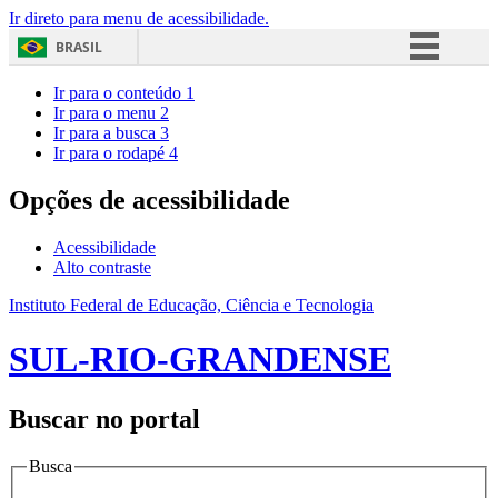
Ir direto para menu de acessibilidade.
BRASIL
Simplifique!
Ir para o conteúdo
1
Ir para o menu
2
Comunica BR
Ir para a busca
3
Ir para o rodapé
4
Participe
Acesso à informação
Opções de acessibilidade
Legislação
Acessibilidade
Canais
Alto contraste
Instituto Federal de Educação, Ciência e Tecnologia
SUL-RIO-GRANDENSE
Buscar no portal
Busca