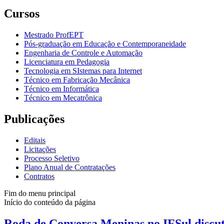
Cursos
Mestrado ProfEPT
Pós-graduação em Educação e Contemporaneidade
Engenharia de Controle e Automação
Licenciatura em Pedagogia
Tecnologia em SIstemas para Internet
Técnico em Fabricação Mecânica
Técnico em Informática
Técnico em Mecatrônica
Publicações
Editais
Licitações
Processo Seletivo
Plano Anual de Contratações
Contratos
Fim do menu principal
Início do conteúdo da página
Roda de Conversa Meninas no IFSul discu