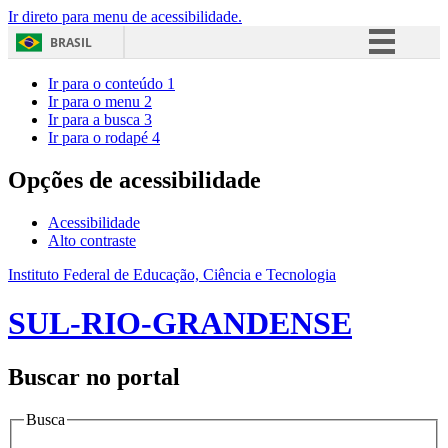
Ir direto para menu de acessibilidade.
BRASIL
Simplifique!
Ir para o conteúdo
1
Ir para o menu
2
Comunica BR
Ir para a busca
3
Ir para o rodapé
4
Participe
Acesso à informação
Opções de acessibilidade
Legislação
Acessibilidade
Canais
Alto contraste
Instituto Federal de Educação, Ciência e Tecnologia
SUL-RIO-GRANDENSE
Buscar no portal
Busca