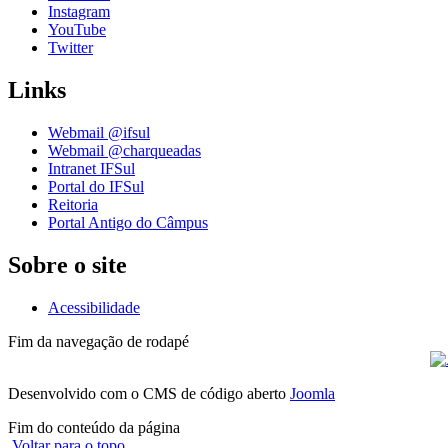
Instagram
YouTube
Twitter
Links
Webmail @ifsul
Webmail @charqueadas
Intranet IFSul
Portal do IFSul
Reitoria
Portal Antigo do Câmpus
Sobre o site
Acessibilidade
Fim da navegação de rodapé
Desenvolvido com o CMS de código aberto
Joomla
Fim do conteúdo da página
Voltar para o topo