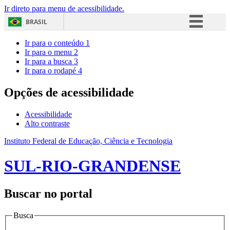
Ir direto para menu de acessibilidade.
BRASIL
Simplifique!
Ir para o conteúdo
1
Ir para o menu
2
Comunica BR
Ir para a busca
3
Ir para o rodapé
4
Participe
Acesso à informação
Opções de acessibilidade
Legislação
Acessibilidade
Canais
Alto contraste
Instituto Federal de Educação, Ciência e Tecnologia
SUL-RIO-GRANDENSE
Buscar no portal
Busca