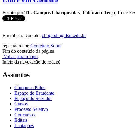
Escrito por
TI - Campus Charqueadas
|
Publicado: Terça, 15 de Fe
E-mail para contato:
ch-gabdir@ifsul.edu.br
registrado em:
Conteúdo
,
Sobre
Fim do conteúdo da página
Voltar para o topo
Início da navegação de rodapé
Assuntos
Câmpus e Polos
Espaço do Estudante
Espaço do Servidor
Cursos
Processo Seletivo
Concursos
Editais
Licitações