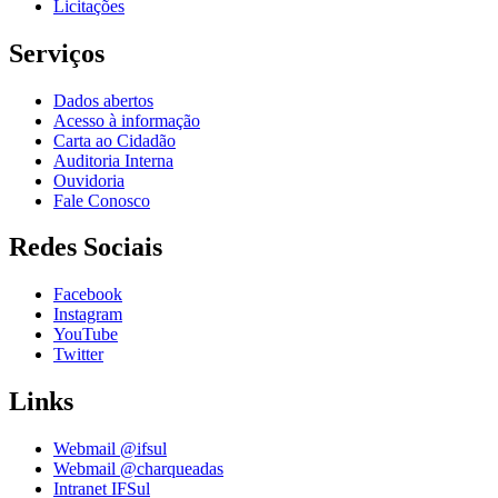
Licitações
Serviços
Dados abertos
Acesso à informação
Carta ao Cidadão
Auditoria Interna
Ouvidoria
Fale Conosco
Redes Sociais
Facebook
Instagram
YouTube
Twitter
Links
Webmail @ifsul
Webmail @charqueadas
Intranet IFSul