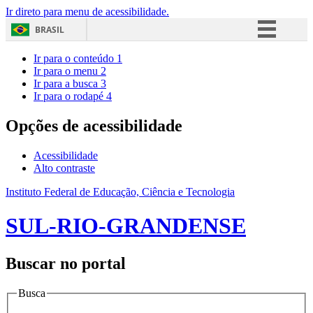
Ir direto para menu de acessibilidade.
BRASIL
Simplifique!
Ir para o conteúdo
1
Ir para o menu
2
Comunica BR
Ir para a busca
3
Ir para o rodapé
4
Participe
Acesso à informação
Opções de acessibilidade
Legislação
Acessibilidade
Canais
Alto contraste
Instituto Federal de Educação, Ciência e Tecnologia
SUL-RIO-GRANDENSE
Buscar no portal
Busca