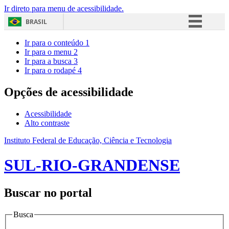
Ir direto para menu de acessibilidade.
BRASIL
Simplifique!
Ir para o conteúdo
1
Ir para o menu
2
Comunica BR
Ir para a busca
3
Ir para o rodapé
4
Participe
Acesso à informação
Opções de acessibilidade
Legislação
Acessibilidade
Canais
Alto contraste
Instituto Federal de Educação, Ciência e Tecnologia
SUL-RIO-GRANDENSE
Buscar no portal
Busca