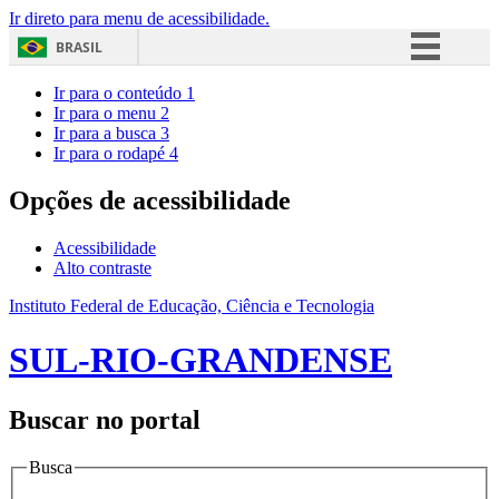
Ir direto para menu de acessibilidade.
BRASIL
Simplifique!
Ir para o conteúdo
1
Ir para o menu
2
Comunica BR
Ir para a busca
3
Ir para o rodapé
4
Participe
Acesso à informação
Opções de acessibilidade
Legislação
Acessibilidade
Canais
Alto contraste
Instituto Federal de Educação, Ciência e Tecnologia
SUL-RIO-GRANDENSE
Buscar no portal
Busca