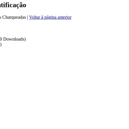
tificação
us Charqueadas
|
Voltar à página anterior
20 Downloads)
)