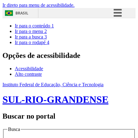
Ir direto para menu de acessibilidade.
BRASIL
Simplifique!
Ir para o conteúdo
1
Ir para o menu
2
Comunica BR
Ir para a busca
3
Ir para o rodapé
4
Participe
Acesso à informação
Opções de acessibilidade
Legislação
Acessibilidade
Canais
Alto contraste
Instituto Federal de Educação, Ciência e Tecnologia
SUL-RIO-GRANDENSE
Buscar no portal
Busca