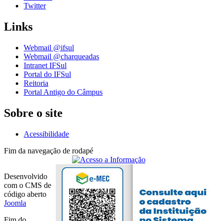
Twitter
Links
Webmail @ifsul
Webmail @charqueadas
Intranet IFSul
Portal do IFSul
Reitoria
Portal Antigo do Câmpus
Sobre o site
Acessibilidade
Fim da navegação de rodapé
Desenvolvido
com o CMS de
código aberto
Joomla
Fim do