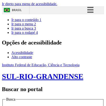
Ir direto para menu de acessibilidade.
BRASIL
Simplifique!
Ir para o conteúdo
1
Ir para o menu
2
Comunica BR
Ir para a busca
3
Ir para o rodapé
4
Participe
Acesso à informação
Opções de acessibilidade
Legislação
Acessibilidade
Canais
Alto contraste
Instituto Federal de Educação, Ciência e Tecnologia
SUL-RIO-GRANDENSE
Buscar no portal
Busca