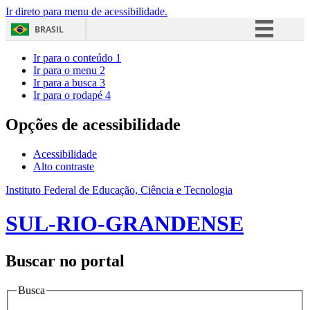
Ir direto para menu de acessibilidade.
BRASIL
Simplifique!
Ir para o conteúdo
1
Ir para o menu
2
Comunica BR
Ir para a busca
3
Ir para o rodapé
4
Participe
Acesso à informação
Opções de acessibilidade
Legislação
Acessibilidade
Canais
Alto contraste
Instituto Federal de Educação, Ciência e Tecnologia
SUL-RIO-GRANDENSE
Buscar no portal
Busca