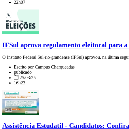
22h07
IFSul aprova regulamento eleitoral para a 
O Instituto Federal Sul-rio-grandense (IFSul) aprovou, na última segund
Escrito por Campus Charqueadas
publicado
25/03/25
16h23
Assistência Estudatil - Candidatos: Confi